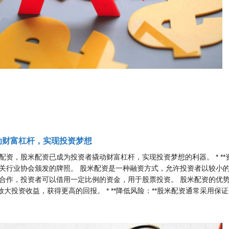
动财富杠杆，实现投资梦想
资，股米配资已成为投资者撬动财富杠杆，实现投资梦想的利器。 * **资
关行业协会颁发的牌照。 股米配资是一种融资方式，允许投资者以较小
作，投资者可以借用一定比例的资金，用于股票投资。 股米配资的优势显而
放大投资收益，获得更高的回报。 * **降低风险：**股米配资通常采用保