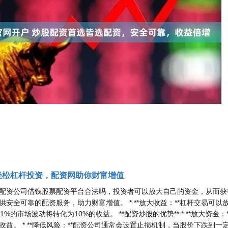
轻松杠杆投资，配资网助你财富增值
配资公司借钱股票配资平台合法吗，投资者可以放大自己的资金，从而获
安全可靠的配资服务，助力财富增值。 * **放大收益：**杠杆交易可以
的市场波动将转化为10%的收益。 **配资炒股的优势** * **放大资金：
益。 * **降低风险：**配资公司通常会设置止损机制，当股价下跌到一