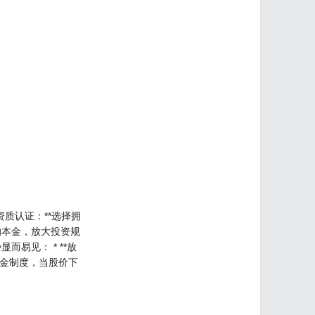
质认证：**选择拥
的本金，放大投资规
易见： * **放
证金制度，当股价下