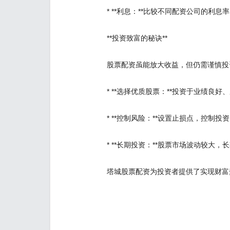
* **利息：**比较不同配资公司的利
**投资致富的秘诀**
股票配资虽能放大收益，但仍需谨慎投
* **选择优质股票：**投资于业绩良
* **控制风险：**设置止损点，控制投
* **长期投资：**股票市场波动较大
塔城股票配资为投资者提供了实现财富